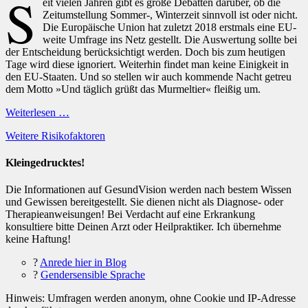
S
eit vielen Jahren gibt es große Debatten darüber, ob die
Zeitumstellung Sommer-, Winterzeit sinnvoll ist oder nicht.
Die Europäische Union hat zuletzt 2018 erstmals eine EU-
weite Umfrage ins Netz gestellt. Die Auswertung sollte bei
der Entscheidung berücksichtigt werden. Doch bis zum heutigen
Tage wird diese ignoriert. Weiterhin findet man keine Einigkeit in
den EU-Staaten. Und so stellen wir auch kommende Nacht getreu
dem Motto »Und täglich grüßt das Murmeltier« fleißig um.
Weiterlesen …
Kategorien
Weitere Risikofaktoren
Kleingedrucktes!
Die Informationen auf GesundVision werden nach bestem Wissen
und Gewissen bereitgestellt. Sie dienen nicht als Diagnose- oder
Therapieanweisungen! Bei Verdacht auf eine Erkrankung
konsultiere bitte Deinen Arzt oder Heilpraktiker. Ich übernehme
keine Haftung!
?
Anrede hier in Blog
?
Gendersensible Sprache
Hinweis: Umfragen werden anonym, ohne Cookie und IP-Adresse