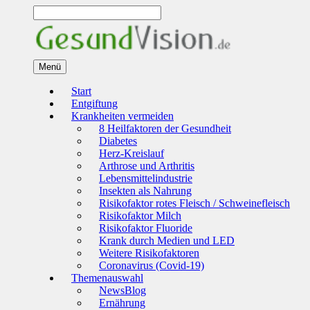
Zum
Inhalt
springen
Menü
Start
Entgiftung
Krankheiten vermeiden
8 Heilfaktoren der Gesundheit
Diabetes
Herz-Kreislauf
Arthrose und Arthritis
Lebensmittelindustrie
Insekten als Nahrung
Risikofaktor rotes Fleisch / Schweinefleisch
Risikofaktor Milch
Risikofaktor Fluoride
Krank durch Medien und LED
Weitere Risikofaktoren
Coronavirus (Covid-19)
Themenauswahl
NewsBlog
Ernährung