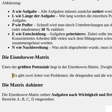
Abkürzung:
A wie Aufgabe
– Alle Aufgaben müssen zunächst
notiert
werde
L wie Länge der Aufgabe
– Wie lang werden die einzelnen P
Aufgabe.
P wie Puffer
– Schnell wird man durch Unterbrechungen aus de
(oder mindestens)
30 %
etabliert.
E wie Entscheidung
– Aufgaben
priorisiere
n. Dabei sollte i
Konzentriertes Arbeiten fällt vielen nach dem Mittagessen sch
zusammengefasst werden.
N wie Nachbereitung
– Was nicht abgearbeitet wurde, muss in
Die Eisenhower-Matrix
Eines der
größten Potenziale
liegt in der Eisenhower-Matrix. Dwight
Es gibt zwei Arten von Problemen: die dringenden und die wic
Die Matrix dahinter
Die Eisenhower-Matrix ordnet
Aufgaben nach Wichtigkeit und Dri
Bereiche A, B, C, D eingeordnet.