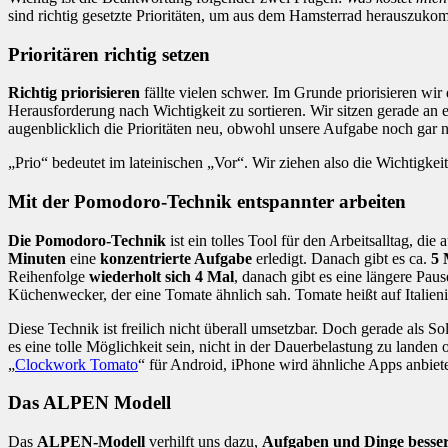
sind richtig gesetzte Prioritäten, um aus dem Hamsterrad herauszuk
Prioritären richtig setzen
Richtig priorisieren
fällte vielen schwer. Im Grunde priorisieren wir
Herausforderung nach Wichtigkeit zu sortieren. Wir sitzen gerade an
augenblicklich die Prioritäten neu, obwohl unsere Aufgabe noch gar 
„Prio“ bedeutet im lateinischen „Vor“. Wir ziehen also die Wichtigkeit
Mit der Pomodoro-Technik entspannter arbeiten
Die Pomodoro-Technik
ist ein tolles Tool für den Arbeitsalltag, die 
Minuten
eine
konzentrierte Aufgabe
erledigt. Danach gibt es ca.
5 
Reihenfolge
wiederholt sich 4 Mal
, danach gibt es eine längere Paus
Küchenwecker, der eine Tomate ähnlich sah. Tomate heißt auf Italie
Diese Technik ist freilich nicht überall umsetzbar. Doch gerade als 
es eine tolle Möglichkeit sein, nicht in der Dauerbelastung zu landen 
„
Clockwork Tomato
“ für Android, iPhone wird ähnliche Apps anbiet
Das ALPEN Modell
Das
ALPEN-Modell
verhilft uns dazu,
Aufgaben und Dinge besse