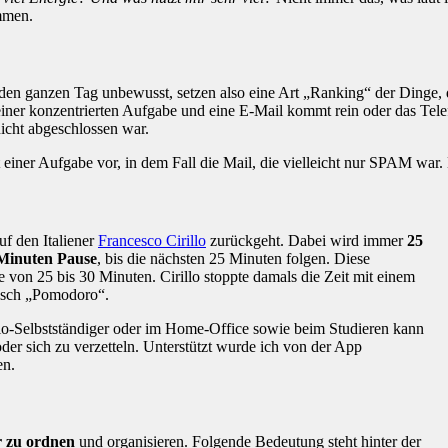
ommen.
 den ganzen Tag unbewusst, setzen also eine Art „Ranking“ der Dinge, d
 einer konzentrierten Aufgabe und eine E-Mail kommt rein oder das Te
nicht abgeschlossen war.
 einer Aufgabe vor, in dem Fall die Mail, die vielleicht nur SPAM war. 
auf den Italiener
Francesco Cirillo
zurückgeht. Dabei wird immer
25
Minuten Pause
, bis die nächsten 25 Minuten folgen. Diese
e von 25 bis 30 Minuten. Cirillo stoppte damals die Zeit mit einem
nisch „Pomodoro“.
Solo-Selbstständiger oder im Home-Office sowie beim Studieren kann
oder sich zu verzetteln. Unterstützt wurde ich von der App
en.
r zu ordnen
und organisieren. Folgende Bedeutung steht hinter der