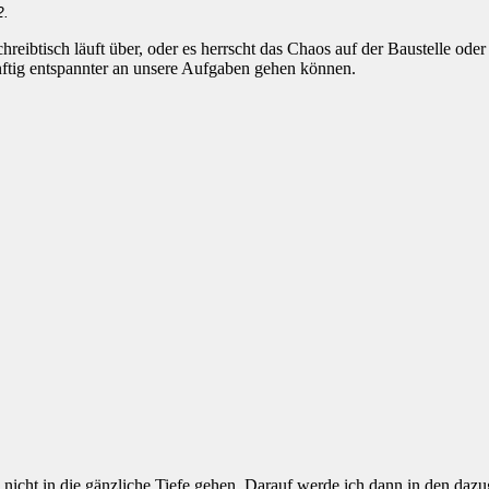
2.
chreibtisch läuft über, oder es herrscht das Chaos auf der Baustelle o
nftig entspannter an unsere Aufgaben gehen können.
h nicht in die gänzliche Tiefe gehen. Darauf werde ich dann in den dazu