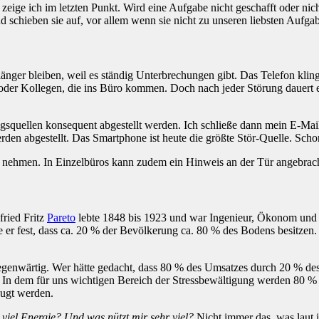
zeige ich im letzten Punkt. Wird eine Aufgabe nicht geschafft oder nic
 schieben sie auf, vor allem wenn sie nicht zu unseren liebsten Aufga
länger bleiben, weil es ständig Unterbrechungen gibt. Das Telefon kli
r Kollegen, die ins Büro kommen. Doch nach jeder Störung dauert es 
squellen konsequent abgestellt werden. Ich schließe dann mein E-Ma
erden abgestellt. Das Smartphone ist heute die größte Stör-Quelle. Sc
nehmen. In Einzelbüros kann zudem ein Hinweis an der Tür angebrach
fried Fritz
Pareto
lebte 1848 bis 1923 und war Ingenieur, Ökonom und 
lte er fest, dass ca. 20 % der Bevölkerung ca. 80 % des Bodens besitzen
n gegenwärtig. Wer hätte gedacht, dass 80 % des Umsatzes durch 20 % 
 In dem für uns wichtigen Bereich der Stressbewältigung werden 80 % 
eugt werden.
 viel Energie? Und was nützt mir sehr viel?
Nicht immer das, was laut 