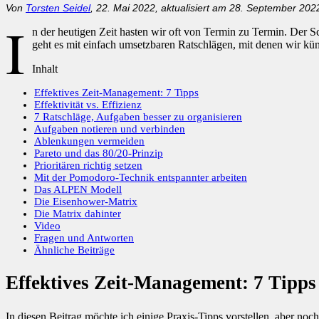
Von
Torsten Seidel
, 22. Mai 2022, aktualisiert am 28. September 202
I
n der heutigen Zeit hasten wir oft von Termin zu Termin. Der S
geht es mit einfach umsetzbaren Ratschlägen, mit denen wir kü
Inhalt
Effektives Zeit-Management: 7 Tipps
Effektivität vs. Effizienz
7 Ratschläge, Aufgaben besser zu organisieren
Aufgaben notieren und verbinden
Ablenkungen vermeiden
Pareto und das 80/20-Prinzip
Prioritären richtig setzen
Mit der Pomodoro-Technik entspannter arbeiten
Das ALPEN Modell
Die Eisenhower-Matrix
Die Matrix dahinter
Video
Fragen und Antworten
Ähnliche Beiträge
Effektives Zeit-Management: 7 Tipps
In diesen Beitrag möchte ich einige Praxis-Tipps vorstellen, aber noc