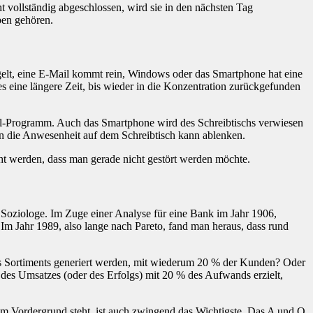
ht vollständig abgeschlossen, wird sie in den nächsten Tag
ben gehören.
ngelt, eine E-Mail kommt rein, Windows oder das Smartphone hat eine
eine längere Zeit, bis wieder in die Konzentration zurückgefunden
il-Programm. Auch das Smartphone wird des Schreibtischs verwiesen
hon die Anwesenheit auf dem Schreibtisch kann ablenken.
t werden, dass man gerade nicht gestört werden möchte.
Soziologe. Im Zuge einer Analyse für eine Bank im Jahr 1906,
. Im Jahr 1989, also lange nach Pareto, fand man heraus, dass rund
des Sortiments generiert werden, mit wiederum 20 % der Kunden? Oder
des Umsatzes (oder des Erfolgs) mit 20 % des Aufwands erzielt,
im Vordergrund steht, ist auch zwingend das Wichtigste. Das A und O