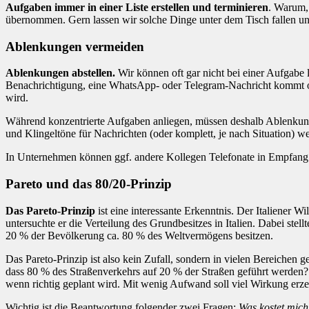
Aufgaben immer in einer Liste erstellen und terminieren
. Warum, 
übernommen. Gern lassen wir solche Dinge unter dem Tisch fallen und
Ablenkungen vermeiden
Ablenkungen abstellen.
Wir können oft gar nicht bei einer Aufgabe 
Benachrichtigung, eine WhatsApp- oder Telegram-Nachricht kommt ode
wird.
Während konzentrierte Aufgaben anliegen, müssen deshalb Ablenkung
und Klingeltöne für Nachrichten (oder komplett, je nach Situation) w
In Unternehmen können ggf. andere Kollegen Telefonate in Empfang 
Pareto und das 80/20-Prinzip
Das Pareto-Prinzip
ist eine interessante Erkenntnis. Der Italiener Wil
untersuchte er die Verteilung des Grundbesitzes in Italien. Dabei stel
20 % der Bevölkerung ca. 80 % des Weltvermögens besitzen.
Das Pareto-Prinzip ist also kein Zufall, sondern in vielen Bereiche
dass 80 % des Straßenverkehrs auf 20 % der Straßen geführt werden?
wenn richtig geplant wird. Mit wenig Aufwand soll viel Wirkung erz
Wichtig ist die Beantwortung folgender zwei Fragen:
Was kostet mich