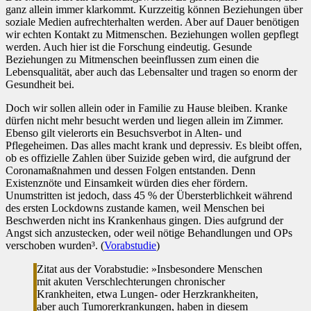
ganz allein immer klarkommt. Kurzzeitig können Beziehungen über
soziale Medien aufrechterhalten werden. Aber auf Dauer benötigen
wir echten Kontakt zu Mitmenschen. Beziehungen wollen gepflegt
werden. Auch hier ist die Forschung eindeutig. Gesunde
Beziehungen zu Mitmenschen beeinflussen zum einen die
Lebensqualität, aber auch das Lebensalter und tragen so enorm der
Gesundheit bei.
Doch wir sollen allein oder in Familie zu Hause bleiben. Kranke
dürfen nicht mehr besucht werden und liegen allein im Zimmer.
Ebenso gilt vielerorts ein Besuchsverbot in Alten- und
Pflegeheimen. Das alles macht krank und depressiv. Es bleibt offen,
ob es offizielle Zahlen über Suizide geben wird, die aufgrund der
Coronamaßnahmen und dessen Folgen entstanden. Denn
Existenznöte und Einsamkeit würden dies eher fördern.
Unumstritten ist jedoch, dass 45 % der Übersterblichkeit während
des ersten Lockdowns zustande kamen, weil Menschen bei
Beschwerden nicht ins Krankenhaus gingen. Dies aufgrund der
Angst sich anzustecken, oder weil nötige Behandlungen und OPs
verschoben wurden³. (
Vorabstudie
)
Zitat aus der Vorabstudie: »Insbesondere Menschen
mit akuten Verschlechterungen chronischer
Krankheiten, etwa Lungen- oder Herzkrankheiten,
aber auch Tumorerkrankungen, haben in diesem