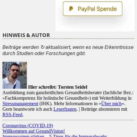
HINWEIS & AUTOR
Beiträge werden ↻ aktualisiert, wenn es neue Erkenntnisse
durch Studien oder Forschungen gibt.
Hier schreibt: Torsten Seidel
Ausbildung zum ganzheitlichen Gesundheitsberater (fachliche Bez.:
»Fachkompetenz für holistische Gesundheit«) mit Weiterbildung in
Stressmanagement
(IHK). Mehr Informationen in »
Über mich
«.
Gern beantworte ich auch
Leserfragen
. | Beiträge abonnieren mit
RSS-Feed
.
Kategorien
Coronavirus (COVID-19)
Willkommen auf GesundVision!
Immunsystem stärken – 5 Tipps für die Immunabwehr