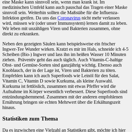
eine Maske kann sinnvoll sein, wenn man krank ist. Im
medizinischen Umfeld kann auch pauschal das Tragen einer Maske
sinnvoll sein. Weiterhin sollten die Maßstäbe für die Influenza-
Infektion greifen. Da uns das
Coronavirus
nicht mehr verlassen
wird, müssen wir (oder unser Immunsystem) lernen damit zu leben.
Wir leben mit unzähligen Viren und Bakterien zusammen, ohne
direkt zu erkranken.
Neben den gezeigten Säulen kann beispielsweise ein frischer
Ingwer-Tee Wunder wirken. Kratzt es mir im Hals, schneide ich 4-5
Scheiben (Bio-) Ingwer und lass ihn im heißen Wasser 10 Minuten
ziehen. Präventiv geht das auch täglich. Auch Vitamin-C-haltige
Obst- und Gemüse-Sorten sind ganzjährig wichtig. Ebenso auch
Knoblauch, der in der Lage ist, Viren und Bakterien zu töten.
Empfehlen kann ich auch Superfoods wie Leinöl für den Salat,
Vitamin C, Vitamin D sowie Kurkuma, als kleine Auswahl.
Kurkuma ist fettlöslich, zusammen mit etwas Pfeffer wird die
Aufnahme im Körper wesentlich verbessert. Diese Superfoods sind
entzündungshemmend. Zusammen mit der anderen empfohlenen
Ernährung bringen sie echten Mehrwert über die Erkältungszeit
hinaus.
Statistiken zum Thema
Da es inzwischen eine Vielzahl an Statistiken gibt, möchte ich hier