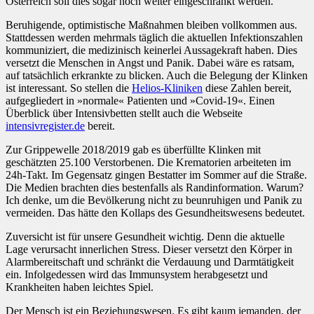
Österreich soll dies sogar noch weiter eingeschränkt werden.
Beruhigende, optimistische Maßnahmen bleiben vollkommen aus.
Stattdessen werden mehrmals täglich die aktuellen Infektionszahlen
kommuniziert, die medizinisch keinerlei Aussagekraft haben. Dies
versetzt die Menschen in Angst und Panik. Dabei wäre es ratsam,
auf tatsächlich erkrankte zu blicken. Auch die Belegung der Klinken
ist interessant. So stellen die
Helios-Kliniken
diese Zahlen bereit,
aufgegliedert in »normale« Patienten und »Covid-19«. Einen
Überblick über Intensivbetten stellt auch die Webseite
intensivregister.de
bereit.
Zur Grippewelle 2018/2019 gab es überfüllte Klinken mit
geschätzten 25.100 Verstorbenen. Die Krematorien arbeiteten im
24h-Takt. Im Gegensatz gingen Bestatter im Sommer auf die Straße.
Die Medien brachten dies bestenfalls als Randinformation. Warum?
Ich denke, um die Bevölkerung nicht zu beunruhigen und Panik zu
vermeiden. Das hätte den Kollaps des Gesundheitswesens bedeutet.
Zuversicht ist für unsere Gesundheit wichtig. Denn die aktuelle
Lage verursacht innerlichen Stress. Dieser versetzt den Körper in
Alarmbereitschaft und schränkt die Verdauung und Darmtätigkeit
ein. Infolgedessen wird das Immunsystem herabgesetzt und
Krankheiten haben leichtes Spiel.
Der Mensch ist ein Beziehungswesen. Es gibt kaum jemanden, der