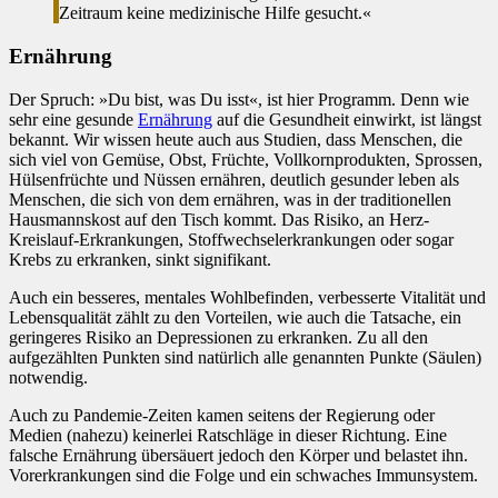
Zeitraum keine medizinische Hilfe gesucht.«
Ernährung
Der Spruch: »Du bist, was Du isst«, ist hier Programm. Denn wie
sehr eine gesunde
Ernährung
auf die Gesundheit einwirkt, ist längst
bekannt. Wir wissen heute auch aus Studien, dass Menschen, die
sich viel von Gemüse, Obst, Früchte, Vollkornprodukten, Sprossen,
Hülsenfrüchte und Nüssen ernähren, deutlich gesunder leben als
Menschen, die sich von dem ernähren, was in der traditionellen
Hausmannskost auf den Tisch kommt. Das Risiko, an Herz-
Kreislauf-Erkrankungen, Stoffwechselerkrankungen oder sogar
Krebs zu erkranken, sinkt signifikant.
Auch ein besseres, mentales Wohlbefinden, verbesserte Vitalität und
Lebensqualität zählt zu den Vorteilen, wie auch die Tatsache, ein
geringeres Risiko an Depressionen zu erkranken. Zu all den
aufgezählten Punkten sind natürlich alle genannten Punkte (Säulen)
notwendig.
Auch zu Pandemie-Zeiten kamen seitens der Regierung oder
Medien (nahezu) keinerlei Ratschläge in dieser Richtung. Eine
falsche Ernährung übersäuert jedoch den Körper und belastet ihn.
Vorerkrankungen sind die Folge und ein schwaches Immunsystem.