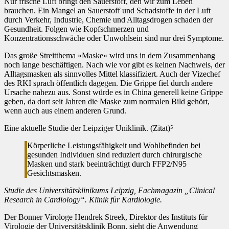
Nur frische Luft bringt den Sauerstoff, den wir zum Leben
brauchen. Ein Mangel an Sauerstoff und Schadstoffe in der Luft
durch Verkehr, Industrie, Chemie und Alltagsdrogen schaden der
Gesundheit. Folgen wie Kopfschmerzen und
Konzentrationsschwäche oder Unwohlsein sind nur drei Symptome.
Das große Streitthema »Maske« wird uns in dem Zusammenhang
noch lange beschäftigen. Nach wie vor gibt es keinen Nachweis, der
Alltagsmasken als sinnvolles Mittel klassifiziert. Auch der Vizechef
des RKI sprach öffentlich dagegen. Die Grippe fiel durch andere
Ursache nahezu aus. Sonst würde es in China generell keine Grippe
geben, da dort seit Jahren die Maske zum normalen Bild gehört,
wenn auch aus einem anderen Grund.
Eine aktuelle Studie der Leipziger Uniklinik. (Zitat)⁵
Körperliche Leistungsfähigkeit und Wohlbefinden bei
gesunden Individuen sind reduziert durch chirurgische
Masken und stark beeinträchtigt durch FFP2/N95
Gesichtsmasken.
Studie des Universitätsklinikums Leipzig,
Fachmagazin „Clinical
Research in Cardiology“. Klinik für Kardiologie.
Der Bonner Virologe Hendrek Streek, Direktor des Instituts für
Virologie der Universitätsklinik Bonn, sieht die Anwendung